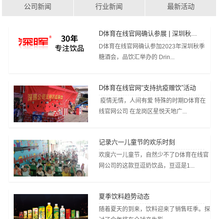
公司新闻
行业新闻
最新活动
D体育在线官网确认参展 | 深圳秋...
D体育在线官网确认参加2023年深圳秋季
糖酒会，品饮汇举办的 Drin...
D体育在线官网“支持抗疫赠饮”活动
疫情无情，人间有爱 特殊的时期D体育在
线官网公司 在龙岗区星悦天地广...
记录六一儿童节的欢乐时刻
欢度六一儿童节，自然少不了D体育在线官
网公司的这款豆逗奶饮品，豆逗是1...
夏季饮料趋势动态
随着夏天的到来，饮料迎来了销售旺季。探