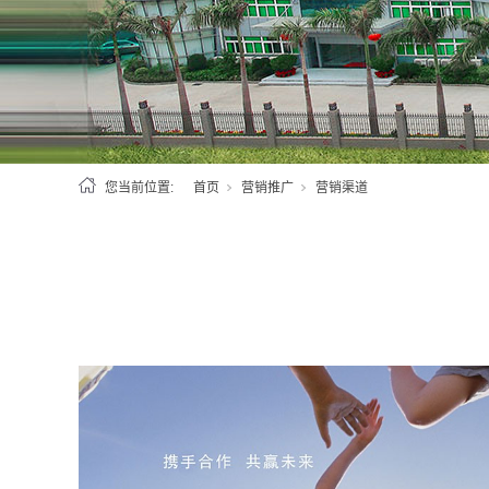
您当前位置:
首页
营销推广
营销渠道