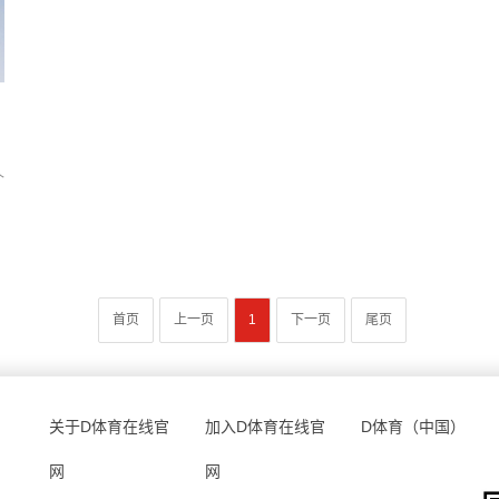
个
首页
上一页
1
下一页
尾页
关于D体育在线官
加入D体育在线官
D体育（中国）
网
网